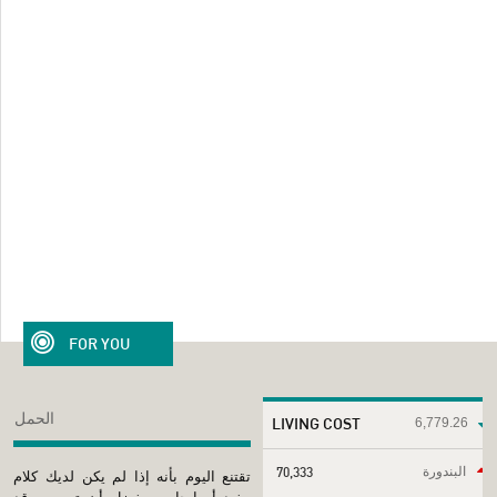
FOR YOU
الحمل
LIVING COST
6,779.26
البندورة
70,333
تقتنع اليوم بأنه إذا لم يكن لديك كلام