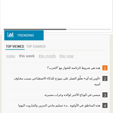
TRENDING
VIEW ALL
UPLOAD YOUR MEDIA
TOP VIEWED
TOP SHARED
today
this week
this month
this year
1
هذه هي شروط الرئاسة للحوار مع "الحزب"!
2
«أوبن إيه آي» تعلِّق العمل على نموذج للذكاء الاصطناعي بسبب مخاوف
أمنية
3
ميسي في الوداع الأخير لوالده وعراب مسيرته
4
هذه المناطق في الأولوية.. بدء تسليم مادتي البنزين والمازوت اليوم!