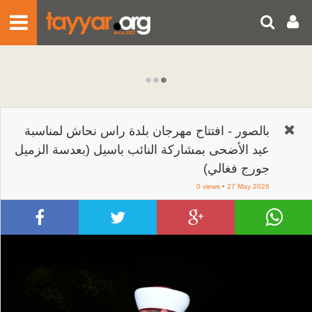
HOME
FPM
NEWS
ENTERTAINMENT
بالصور - افتتاح مهرجان بلدة راس نحاش لمناسبة
Lebanon
PHOTOS
عيد الأضحى بمشاركة النائب باسيل (بعدسة الزميل
World
جورج فغالي)
Health
VIDEOS
0 views • 27 May 2026
Business
SOCIAL AND MOBILE
Sports
Technology
U WITNESS
Living Cost Indicators
Writers