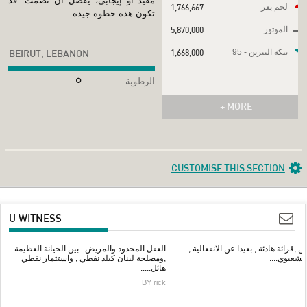
مفيد أو إيجابي، يفضل أن تصمت. قد
لحم بقر
1,766,667
تكون هذه خطوة جيدة
الموتور
5,870,000
تنكة البنزين - 95
1,668,000
BEIRUT, LEBANON
الرطوبة
+ MORE
CUSTOMISE THIS SECTION
U WITNESS
ين ,قرائة هادئة , بعيدا عن الانفعالية ,
العقل المحدود والمريض...بين الخيانة العظيمة
الشعبوي....
,ومصلحة لبنان كبلد نفطي , واستثمار نفطي
هائل.....
BY rick