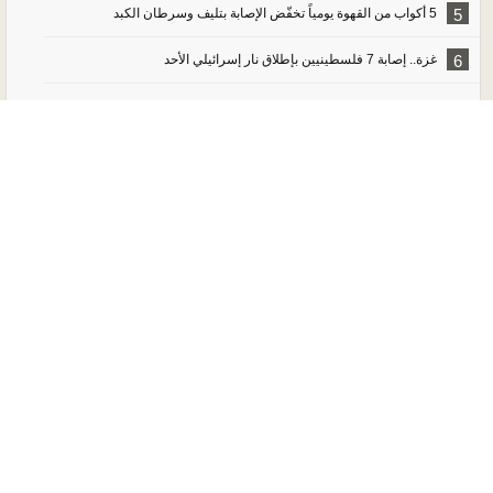
5
5 أكواب من القهوة يومياً تخفّض الإصابة بتليف وسرطان الكبد
6
غزة.. إصابة 7 فلسطينيين بإطلاق نار إسرائيلي الأحد
Ⓚ by koein
Copyright tayyar.org 2002 2026. All Rights Reserved.