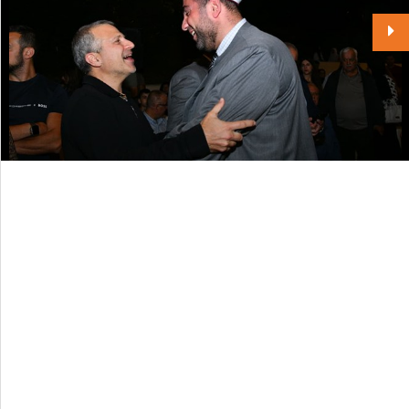
Horoscope
Jobs
Markets
Advertise
Carnet
Contact
Polls
Weather
Pdf Library
REGISTER
LOGIN