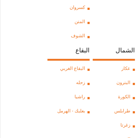
كسروان
Horoscope
Jobs
المتن
Markets
Advertise
الشوف
Carnet
Contact
الشمال
البقاع
Polls
Weather
عكار
البقاع الغربي
Pdf Library
البترون
زحله
REGISTER
LOGIN
الكورة
راشيا
طرابلس
بعلبك - الهرمل
زغرتا