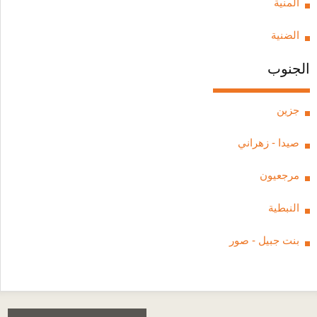
المنية
الضنية
الجنوب
جزين
صيدا - زهراني
مرجعيون
النبطية
بنت جبيل - صور