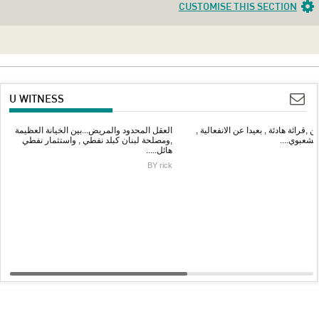
CUSTOMISE THIS SECTION
U WITNESS
13 ن ,قرائة هادئة , بعيدا عن الانفعالية
العقل المحدود والمريض...بين الخيانة العظيمة
لام الشعبوي
,ومصلحة لبنان كبلد نفطي , واستثمار نفطي
هائل.....
BY rick
VIEW ALL
UPLOAD YOUR MEDIA