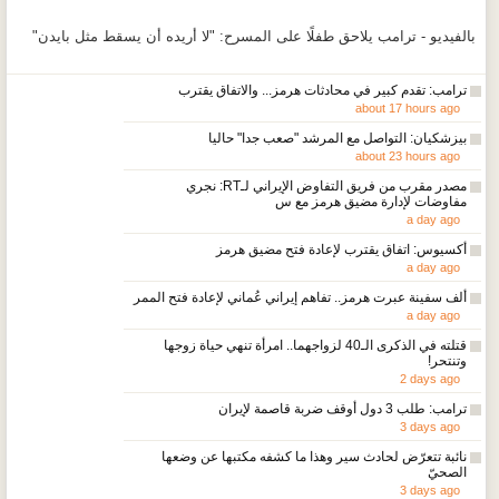
0
0
06 August 2026
بالفيديو - ترامب يلاحق طفلًا على المسرح: "لا أريده أن يسقط مثل بايدن"
Horoscope
Jobs
ترامب: تقدم كبير في محادثات هرمز... والاتفاق يقترب
Markets
Advertise
about 17 hours ago
بيزشكيان: التواصل مع المرشد "صعب جدا" حاليا
Carnet
Contact
about 23 hours ago
مصدر مقرب من فريق التفاوض الإيراني لـRT: نجري
مفاوضات لإدارة مضيق هرمز مع س
Polls
Weather
a day ago
أكسيوس: اتفاق يقترب لإعادة فتح مضيق هرمز
Pdf Library
a day ago
ألف سفينة عبرت هرمز.. تفاهم إيراني عُماني لإعادة فتح الممر
a day ago
REGISTER
LOGIN
قتلته في الذكرى الـ40 لزواجهما.. امرأة تنهي حياة زوجها
وتنتحر!
2 days ago
ترامب: طلب 3 دول أوقف ضربة قاصمة لإيران
3 days ago
نائبة تتعرّض لحادث سير وهذا ما كشفه مكتبها عن وضعها
الصحيّ
3 days ago