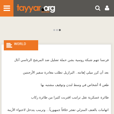
HOME
FPM
NEWS
ENTERTAINMENT
WORLD
Lebanon
PHOTOS
0
0
06 August 2026
World
فرنسا تتهم شبكة روسية بشن حملة تضليل ضد المرشح الرئاسي أتال
Health
VIDEOS
0
0
06 August 2026
Business
بعد أن كرر ميلي إهانته.. البرازيل تطلب مغادرة سفير الأرجنتين
SOCIAL AND MOBILE
Sports
0
0
06 August 2026
Technology
طعن 4 أشخاص في وسط لندن وتوقيف مشتبه بها
U WITNESS
0
0
06 August 2026
طائرة عسكرية تقل ترامب اقتربت كثيرا من طائرة ركاب
0
0
06 August 2026
اتهامات بالعنف المنزلي تفجر خلافاً جمهورياً... وترمب يتدخل لاحتواء الأزمة
Living Cost Indicators
Writers