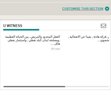
CUSTOMISE THIS SECTION
U WITNESS
ين ,قرائة هادئة , بعيدا عن الانفعالية ,
العقل المحدود والمريض...بين الخيانة العظيمة
الشعبوي....
,ومصلحة لبنان كبلد نفطي , واستثمار نفطي
هائل.....
BY rick
VIEW ALL
UPLOAD YOUR MEDIA