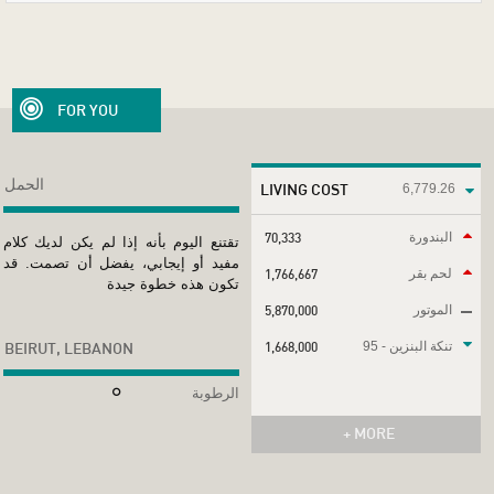
FOR YOU
الحمل
LIVING COST
6,779.26
البندورة
70,333
تقتنع اليوم بأنه إذا لم يكن لديك كلام
مفيد أو إيجابي، يفضل أن تصمت. قد
لحم بقر
1,766,667
تكون هذه خطوة جيدة
الموتور
5,870,000
تنكة البنزين - 95
1,668,000
BEIRUT, LEBANON
الرطوبة
+ MORE