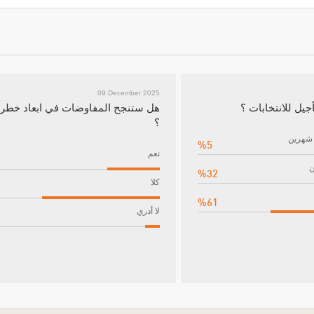
09 December 2025
جيل للانتخابات ؟
هل ستنجح المفاوضات في ابعاد خطر
؟
 شهرين
%5
نعم
ن
%32
كلا
%61
لا أدري