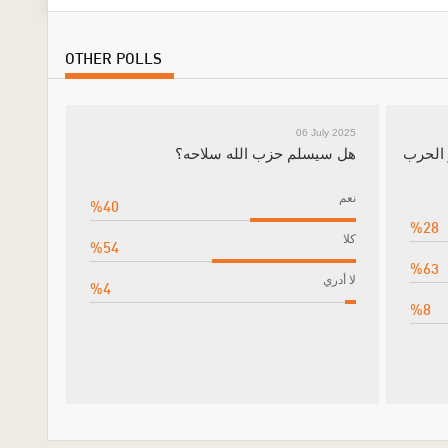
OTHER POLLS
06 July 2025
 الحرب
هل سيسلم حزب الله سلاحه؟
نعم
%40
%28
كلا
%54
%63
لا أدري
%4
%8