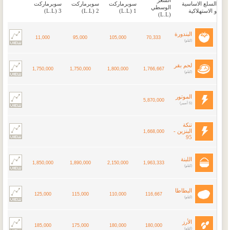
السعر
السلع الاساسية
سوبرماركت
سوبرماركت
سوبرماركت
الوسطي
و الاستهلاكية
1 (L.L)
2 (L.L)
3 (L.L)
(L.L)
Horoscope
Jobs
البندورة
11,000
95,000
105,000
70,333
(كيلو)
Markets
Advertise
لحم بقر
Carnet
1,750,000
1,750,000
1,800,000
Contact
1,766,667
(كيلو)
Polls
Weather
الموتور
5,870,000
(5 أمبير)
Pdf Library
تنكة
البنزين -
1,668,000
95
REGISTER
LOGIN
اللبنة
1,850,000
1,890,000
2,150,000
1,963,333
(كيلو)
البطاطا
125,000
115,000
110,000
116,667
(كيلو)
الأرز
185,000
175,000
180,000
180,000
(كيلو)