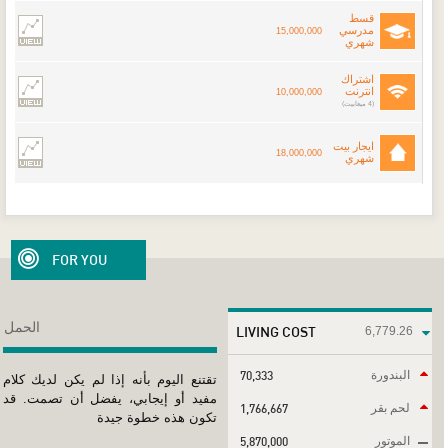
قسط
مدرسي
15,000,000
شهري
اشتراك
انترنت
10,000,000
(4 ميغابيت)
ايجار بيت
18,000,000
شهري
FOR YOU
الحمل
LIVING COST
6,779.26
البندورة
70,333
تقتنع اليوم بأنه إذا لم يكن لديك كلام
مفيد أو إيجابي، يفضل أن تصمت. قد
لحم بقر
1,766,667
تكون هذه خطوة جيدة
الموتور
5,870,000