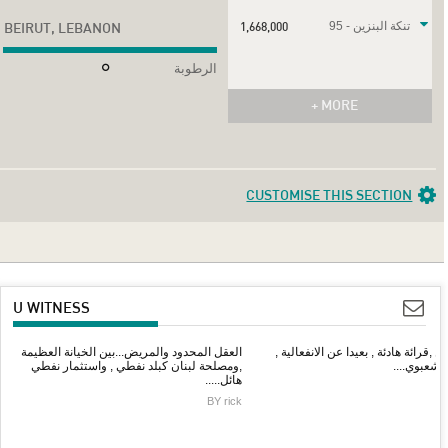
تنكة البنزين - 95
1,668,000
BEIRUT, LEBANON
الرطوبة
+ MORE
CUSTOMISE THIS SECTION
U WITNESS
ين ,قرائة هادئة , بعيدا عن الانفعالية ,
العقل المحدود والمريض...بين الخيانة العظيمة
الشعبوي....
,ومصلحة لبنان كبلد نفطي , واستثمار نفطي
هائل.....
BY rick