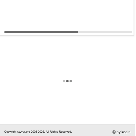
VIEW ALL
UPLOAD YOUR MEDIA
Ⓚ by koein
Copyright tayyar.org 2002 2026. All Rights Reserved.