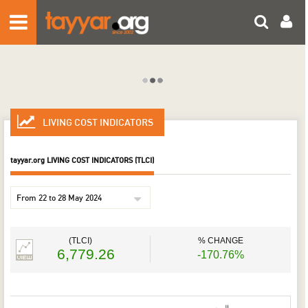
HOME
FPM
NEWS
ENTERTAINMENT
LIVING COST INDICATORS
Lebanon
PHOTOS
World
tayyar.org
LIVING COST INDICATORS (TLCI)
Health
VIDEOS
Business
SOCIAL AND MOBILE
Sports
Technology
U WITNESS
(TLCI)
% CHANGE
6,779.26
-170.76%
Living Cost Indicators
Writers